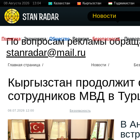
08 Августа 2026
13:04
Казахстан
Кыргызстан
Таджикистан
Новости
По вопросам рекламы обращ
Политика
Экономика
Общество
Религия
Безопасность
Правоп
stanradar@mail.ru
Главная страница
/
Новости
/
Без
Кыргызстан продолжит 
сотрудников МВД в Тур
08.07.2026 12:00
Безопасность
В А
вст