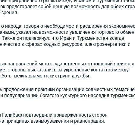
ния приграничного рынка между Ираном и Туркменистаном
ок представляет собой ценную возможность для обеих стра
 зрения.
о народа, говоря о необходимости расширения экономичес
анами, указал на возможности увеличения торгового обмен
Также он подчеркнул, что Иран и Туркменистан всегда
ичество в сферах водных ресурсов, электроэнергетики и
тных направлений межгосударственных отношений является
е, стороны высказались за укрепление контактов между
аботы межпарламентских групп дружбы.
ь продолжения практики организации совместных тематиче
и популяризации богатого культурного наследия туркменско
 Галибаф подтвердили приверженность сторон
 на принципах взаимоуважения и равноправия.