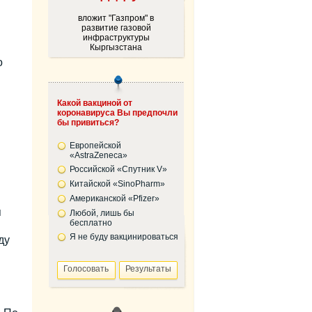
вложит "Газпром" в
развитие газовой
инфраструктуры
Кыргызстана
о
Какой вакциной от
коронавируса Вы предпочли
бы привиться?
Европейской
«AstraZeneca»
Российской «Спутник V»
Китайской «SinoPharm»
Американской «Pfizer»
я
Любой, лишь бы
бесплатно
Я не буду вакцинироваться
ду