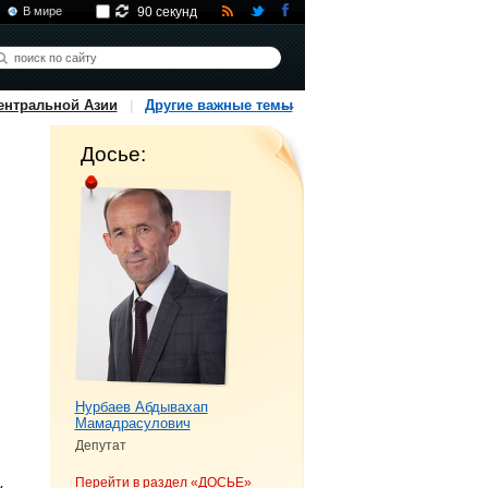
В мире
90 секунд
ентральной Азии
Другие важные темы
Досье:
Нурбаев Абдывахап
Мамадрасулович
Депутат
Перейти в раздел «ДОСЬЕ»