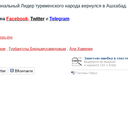
нальный Лидер туркменского народа вернулся в Ашхабад.
 на
Facebook
,
Twitter
и
Telegram
/news.php
ном
,
Гурбангулы Бердымухамедовым
,
Али Хаменеи
tter
ВКонтакте