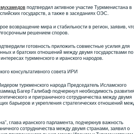
мухамедов
подтвердил активное участие Туркменистана в
пийских государств, а также в заседаниях ОЭС.
рое возвращение мира и стабильности в регион, заявив, чт
олгосрочным решением споров.
одтвердили готовность приложить совместные усилия для
нных и братских отношений между двумя государствами по
интересах туркменского и иранского народов.
кого консультативного совета ИРИ
Лидером туркменского народа Председатель Исламского
хаммад Багер Галибаф подчеркнул необходимость развити
ергетического и приграничного сотрудничества между двумя
щих барьеров и укрепления стратегических отношений меж
а", глава иранского парламента, подчеркнув важность
аничного сотрудничества между двумя странами, заявил о