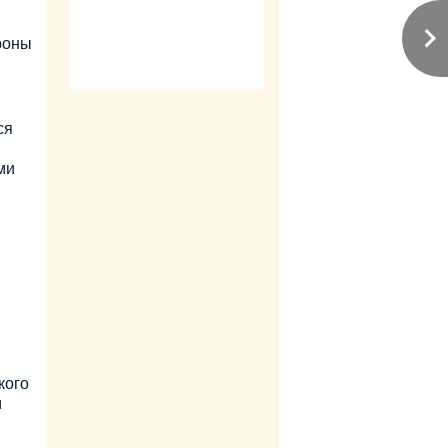
роны
ся
ми
кого
м