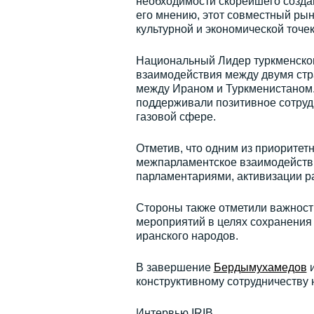
необходимости скорейшего созда
его мнению, этот совместный рын
культурной и экономической точек
Национальный Лидер туркменског
взаимодействия между двумя стр
между Ираном и Туркменистаном. 
поддерживали позитивное сотрудн
газовой сфере.
Отметив, что одним из приорите
межпарламентское взаимодействи
парламентариями, активизации р
Стороны также отметили важност
мероприятий в целях сохранения 
иранского народов.
В завершение
Бердымухамедов
и
конструктивному сотрудничеству
Интервью IRIB