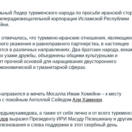
льный Лидер туркменского народа по просьбе иранской сто
Телерадиовещательной корпорации Исламской Республики
йни.
ы отмечалось, что туркмено-иранские отношения, являющие
ного уважения и равноправного партнерства, в настоящее
тся в различных направлениях. Два братских народа, века
ых узами дружбы, объединены общими культурными и
ит прочной основой для наращивания двустороннего
экономической и гуманитарной сферах.
направился в мечеть Мосалла Имам Хомейни – к месту
 с покойным Аятоллой Сейедом
Али Хаменеи
.
дымухамедова, а также от себя лично и от всего туркменс
дов
выразил Президенту ИРИ Масуду Пезешкиану и други
езнования и слова поддержки в этот скорбный день.