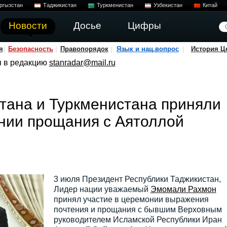
ргызстан
Таджикистан
Туркменистан
Узбекистан
Китай
Новости
Досье
Цифры
я
Безопасность
Правопорядок
Язык и нац.вопрос
История Ц
я в редакцию
stanradar@mail.ru
тана и Туркменистана приняли
нии прощания с Аятоллой
3 июля Президент Республики Таджикистан,
Лидер нации уважаемый
Эмомали Рахмон
принял участие в церемонии выражения
почтения и прощания с бывшим Верховным
руководителем Исламской Республики Иран