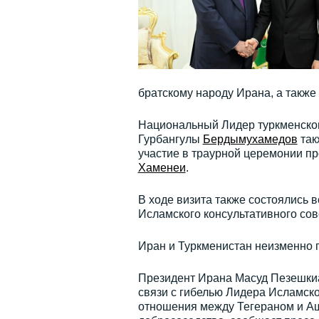
братскому народу Ирана, а также
Национальный Лидер туркменског
Гурбангулы
Бердымухамедов
так
участие в траурной церемонии 
Хаменеи
.
В ходе визита также состоялись
Исламского консультативного со
Иран и Туркменистан неизменно
Президент Ирана Масуд Пезешкиа
связи с гибелью Лидера Исламс
отношения между Тегераном и Аш