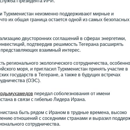
-служба Президента ИРИ.
 и Туркменистан неизменно поддерживают мирные и
что их общая граница остается одной из самых безопасных
ализацию двусторонних соглашений в сферах энергетики,
и инвестиций, подтвердив решимость Тегерана расширять
, представляющих взаимный интерес.
сть регионального экологического сотрудничества, особенно
йского моря, и пригласил Туркменистан принять участие в
их государств в Тегеране, а также в будущих встречах
удничества (ОЭС).
рдымухамедов
передал соболезнования от имени
стана в связи с гибелью Лидера Ирана.
енистана быть рядом с Ираном в трудные времена, высоко
лению отношений с соседними странами и выразил поддер
ионального сотрудничества.