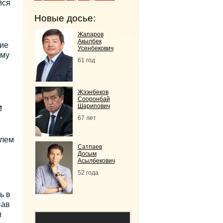
йся
Новые досье:
Жапаров
Акылбек
ие
Усенбекович
ому
61 год
Жээнбеков
Сооронбай
Шарипович
и
67 лет
елем
Сатпаев
Досым
Асылбекович
52 года
ь в
вав
и