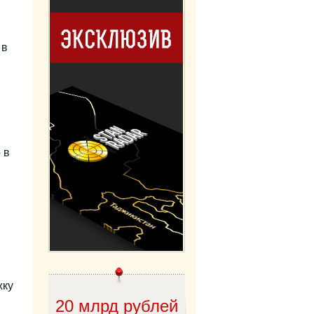
 в
 в
жку
20 млрд рублей