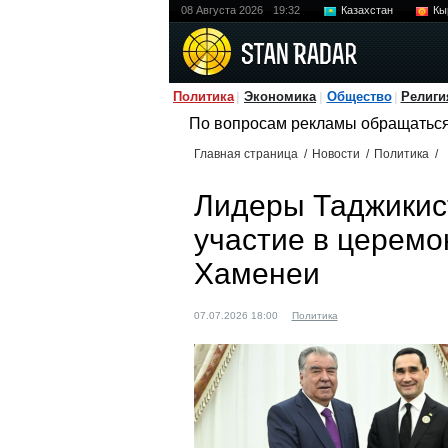
08 Августа 2026
19:32
Казахстан
Кы
Политика
Экономика
Общество
Религи
По вопросам рекламы обращатьс
Главная страница
/
Новости
/
Политика
/
Лидеры Таджикис
участие в церемо
Хаменеи
07.07.2026 18:00
Политика