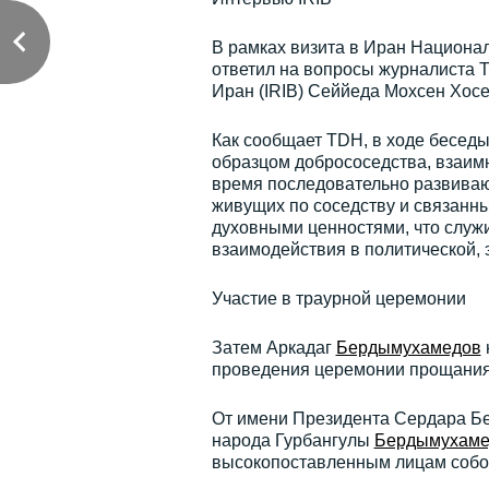
В рамках визита в Иран Национа
ответил на вопросы журналиста 
Иран (IRIB) Сеййеда Мохсен Хосе
Как сообщает TDH, в ходе бесед
образцом добрососедства, взаим
время последовательно развиваю
живущих по соседству и связанн
духовными ценностями, что служ
взаимодействия в политической, 
Участие в траурной церемонии
Затем Аркадаг
Бердымухамедов
проведения церемонии прощания
От имени Президента Сердара Бер
народа Гурбангулы
Бердымухаме
высокопоставленным лицам собол