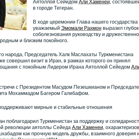
Аятоллой Сейидом
Али Хаменеи
, состоявше
в городе Тегеран.
В ходе церемонии Глава нашего государства
уважаемый
Эмомали Рахмон
выразил глубок
соболезнования руководству и дружественн
 родным и близким покойного.
о народа, Председатель Халк Маслахаты Туркменистана
же совершил визит в Иран, в рамках которого он принял
прощания с покойным Лидером Ирана Аятоллой Сейедом
Ал
 встречи с Президентом Масудом Пезешкианом и Председат
вета Мохаммадом Багером Галибафом.
 поддерживают мирные и стабильные отношения
н поблагодарил Туркменистан за поддержку и солидарност
кой революции аятоллы Сейеда
Али Хаменеи
, охарактеризо
хабадом как прочную модель дружбы, взаимного доверия 