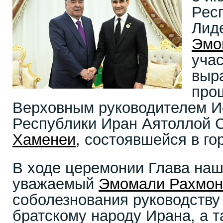
Рес
Лид
Эмо
уча
выр
про
Верховным руководителем И
Республики Иран Аятоллой
Хаменеи
, состоявшейся в го
В ходе церемонии Глава наш
уважаемый
Эмомали Рахмон
соболезнования руководству
братскому народу Ирана, а 