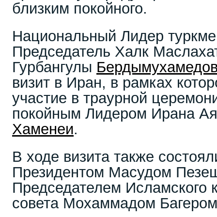
близким покойного.
Национальный Лидер туркмен
Председатель Халк Маслаха
Гурбангулы
Бердымухамедо
визит в Иран, в рамках котор
участие в траурной церемон
покойным Лидером Ирана А
Хаменеи
.
В ходе визита также состоял
Президентом Масудом Пезе
Председателем Исламского к
совета Мохаммадом Багером