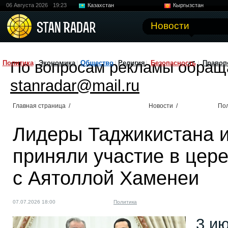
06 Августа 2026
19:23
Казахстан
Кыргызстан
Узбекистан
Китай
Новости
По вопросам рекламы обращ
Политика
Экономика
Общество
Религия
Безопасность
Правоп
stanradar@mail.ru
Главная страница
/
Новости
/
По
Лидеры Таджикистана и
приняли участие в цер
с Аятоллой Хаменеи
07.07.2026 18:00
Политика
3 и