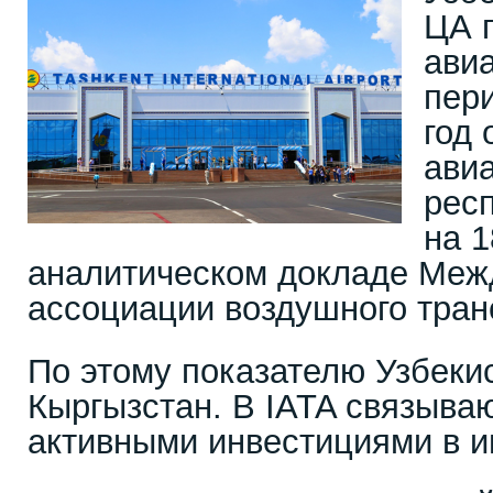
ЦА 
авиа
пери
год 
ави
рес
на 
аналитическом докладе Меж
ассоциации воздушного транс
По этому показателю Узбеки
Кыргызстан. В IATA связываю
активными инвестициями в и