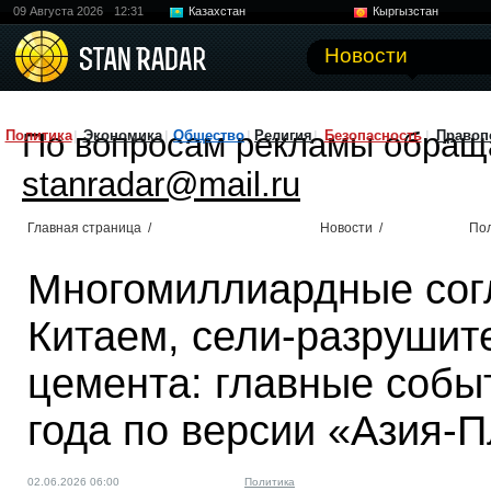
09 Августа 2026
12:31
Казахстан
Кыргызстан
Узбекистан
Китай
Новости
По вопросам рекламы обращ
Политика
Экономика
Общество
Религия
Безопасность
Правоп
stanradar@mail.ru
Главная страница
/
Новости
/
По
Многомиллиардные сог
Китаем, сели-разрушит
цемента: главные собы
года по версии «Азия-
02.06.2026 06:00
Политика