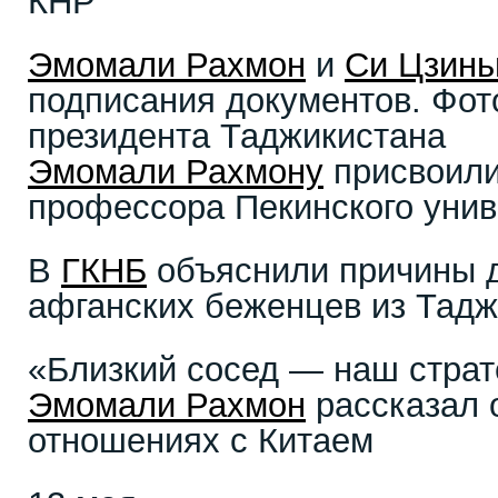
КНР
Эмомали Рахмон
и
Си Цзинь
подписания документов. Фот
президента Таджикистана
Эмомали Рахмону
присвоили
профессора Пекинского унив
В
ГКНБ
объяснили причины д
афганских беженцев из Тадж
«Близкий сосед — наш страт
Эмомали Рахмон
рассказал 
отношениях с Китаем