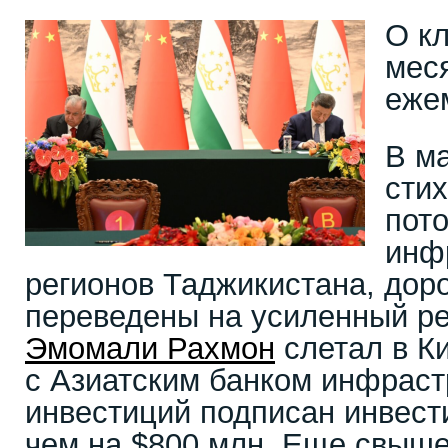
О к
мес
еже
В м
стих
пот
инф
регионов Таджикистана, до
переведены на усиленный р
Эмомали Рахмон
слетал в Ки
с Азиатским банком инфраст
инвестиций подписан инвест
чем на $800 млн. Еще свыше