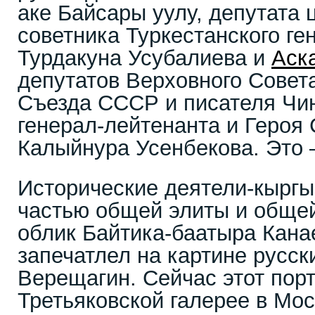
аке Байсары уулу, депутата 
советника Туркестанского ге
Турдакуна Усубалиева и
Аск
депутатов Верховного Совета
Съезда СССР и писателя Чин
генерал-лейтенанта и Героя
Калыйнура Усенбекова. Это 
Исторические деятели-кырг
частью общей элиты и обще
облик Байтика-баатыра Канае
запечатлел на картине русск
Верещагин. Сейчас этот порт
Третьяковской галерее в Мос