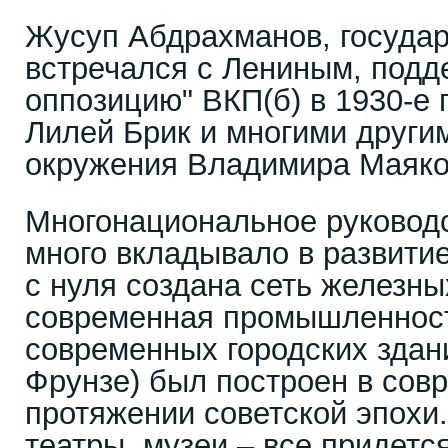
Жусуп Абдрахманов, государ
встречался с Лениным, подд
оппозицию" ВКП(б) в 1930-е 
Лилей Брик и многими други
окружения Владимира Маяко
Многонациональное руковод
много вкладывало в развити
с нуля создана сеть железных
современная промышленност
современных городских здани
Фрунзе) был построен в сов
протяжении советской эпохи.
театры, музеи – все придетс