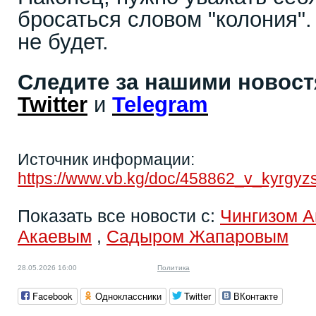
бросаться словом "колония".
не будет.
Следите за нашими новос
Twitter
и
Telegram
Источник информации:
https://www.vb.kg/doc/458862_v_kyrgyzst
Показать все новости с:
Чингизом 
Акаевым
,
Садыром Жапаровым
28.05.2026 16:00
Политика
Facebook
Одноклассники
Twitter
ВКонтакте