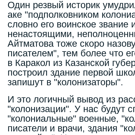
Один резвый историк умудри
аке "подполковником колониа
словно его воинское звание 
ненастоящими, неполноценн
Айтматова тоже скоро назов
писателем", тем более что е
в Каракол из Казанской губе
построил здание первой школ
запишут в "колонизаторы".
И это логичный вывод из ра
"колонизации". У нас будут 
"колониальные" военные, "к
писатели и врачи, здания "к