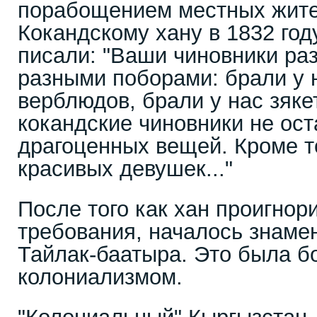
порабощением местных жите
Кокандскому хану в 1832 го
писали: "Ваши чиновники ра
разными поборами: брали у 
верблюдов, брали у нас зяке
кокандские чиновники не ос
драгоценных вещей. Кроме т
красивых девушек..."
После того как хан проигнор
требования, началось знаме
Тайлак-баатыра. Это была б
колониализмом.