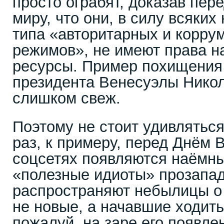
просто ограбят, доказав пер
миру, что они, в силу всяки
типа «авторитарных и корру
режимов», не имеют права н
ресурсы. Пример похищения
президента Венесуэлы Нико
слишком свеж.
Поэтому не стоит удивляться
раз, к примеру, перед Днём 
соцсетях появляются наёмны
«полезные идиоты» прозапад
распространяют небылицы о
не новые, а начавшие ходить
пожалуй, на заре его появле