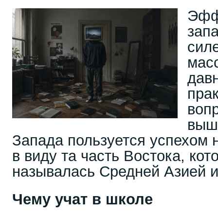
Эфф
зап
силе
мас
давн
прак
вопр
выш
Запада пользуется успехом 
в виду та часть Востока, кот
называлась Средней Азией и
Чему учат в школе