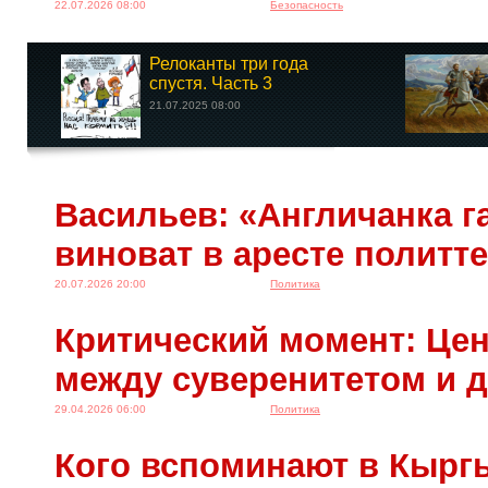
22.07.2026 08:00
Безопасность
Релоканты три года
спустя. Часть 3
21.07.2025 08:00
Васильев: «Англичанка га
виноват в аресте политт
20.07.2026 20:00
Политика
Критический момент: Це
между суверенитетом и 
29.04.2026 06:00
Политика
Кого вспоминают в Кырг