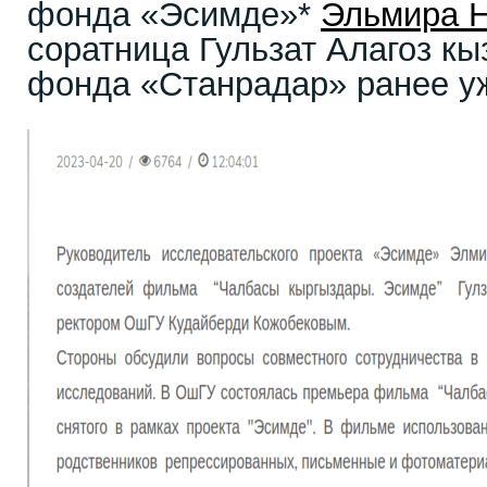
фонда «Эсимде»*
Эльмира Н
соратница Гульзат Алагоз кы
фонда «Станрадар» ранее у