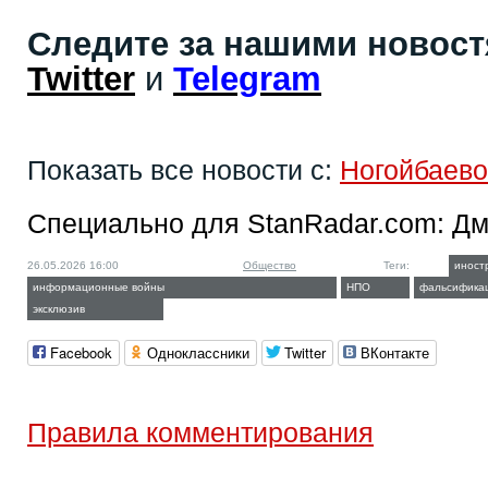
Следите за нашими новос
Twitter
и
Telegram
Показать все новости с:
Ногойбаев
Специально для StanRadar.com:
Дм
26.05.2026 16:00
Общество
Теги:
иност
информационные войны
НПО
фальсификац
эксклюзив
Facebook
Одноклассники
Twitter
ВКонтакте
Правила комментирования