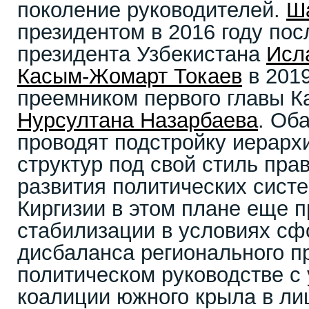
поколение руководителей.
Ш
президентом в 2016 году пос
президента Узбекистана
Исл
Касым-Жомарт Токаев
в 2019
преемником первого главы К
Нурсултана Назарбаева
. Об
проводят подстройку иерарх
структур под свой стиль пра
развития политических систе
Киргизии в этом плане еще п
стабилизации в условиях с
дисбаланса регионального п
политическом руководстве с
коалиции южного крыла в ли