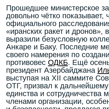
Прошедшее министерское з
довольно чётко показывает, 
официального расследовани
«иранских ракет и дронов», 
выразили безусловную колл
Анкаре и Баку. Последние м
своего намерения по создан
противовес
ОДКБ
. Ещё осен
президент Азербайджана
Ил
выступая на ХII саммите Сов
ОТГ, призвал к дальнейшем
единства и сотрудничества 
членами организации, особе