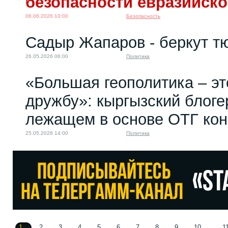
безопасности евразийско
06.06.2026 10:00
Безопасность
Садыр Жапаров - беркут т
26.05.2026 06:00
Политика
«Большая геополитика – эт
дружбу»: кыргызский блоге
лежащем в основе ОТГ кон
25.05.2026 14:00
Политика
1
2
3
4
5
6
7
8
9
10
1