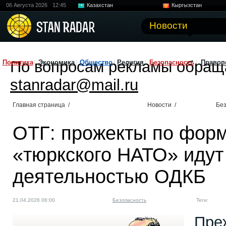
06 Августа 2026
12:45
Казахстан
Кыргызстан
Узбекистан
Китай
Новости
По вопросам рекламы обращ
Политика
Экономика
Общество
Религия
Безопасность
Правоп
stanradar@mail.ru
Главная страница
/
Новости
/
Без
ОТГ: прожекты по фор
«тюркского НАТО» идут 
деятельностью ОДКБ
21.04.2026 06:00
Безопасность
Теги:
Пре