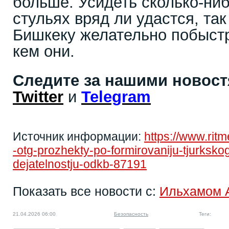
больше. Усидеть сколько-ниб
стульях вряд ли удастся, так
Бишкеку желательно побыстр
кем они.
Следите за нашими новос
Twitter
и
Telegram
Источник информации:
https://www.rit
-otg-prozhekty-po-formirovaniju-tjurksko
dejatelnostju-odkb-87191
Показать все новости с:
Ильхамом 
21.04.2026 06:00
Безопасность
Теги: