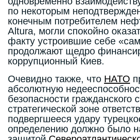
одновременно взаимодействуя
по некоторым неподтвержде
конечным потребителем нефт
Altura, могли спокойно оказа
факту устроившие себе «сам
продолжают щедро финанси
коррупционный Киев.
Очевидно также, что
НАТО
п
абсолютную недееспособност
безопасности гражданского с
стратегической зоне ответст
подвергшееся удару турецко
определению должно было н
защитой
Североатлантическо