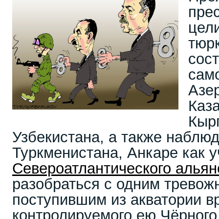
пре
цел
тюр
сос
сам
Азе
Каза
Кыр
Узбекистана, а также наблюд
Туркменистана, Анкаре как у
Североатлантического альян
разобраться с одним тревож
поступившим из акватории в
контролируемого ею Чёрного