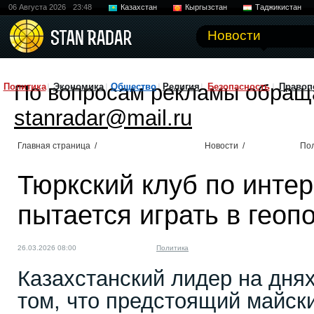
06 Августа 2026
23:48
Казахстан
Кыргызстан
Таджикистан
Новости
По вопросам рекламы обращ
Политика
Экономика
Общество
Религия
Безопасность
Правоп
stanradar@mail.ru
Главная страница
/
Новости
/
По
Тюркский клуб по инте
пытается играть в геоп
26.03.2026 08:00
Политика
Казахстанский лидер на дня
том, что предстоящий майск