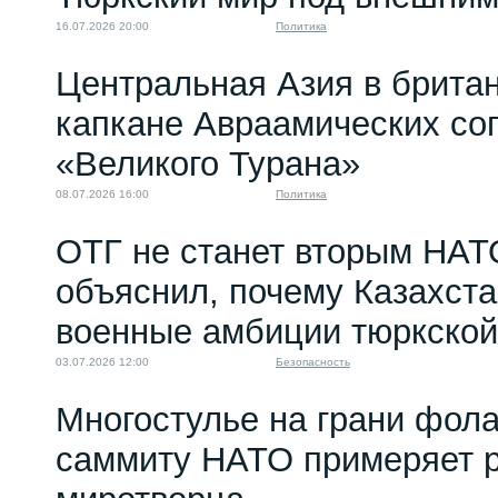
16.07.2026 20:00
Политика
Центральная Азия в брита
капкане Авраамических со
«Великого Турана»
08.07.2026 16:00
Политика
ОТГ не станет вторым НАТ
объяснил, почему Казахст
военные амбиции тюркской
03.07.2026 12:00
Безопасность
Многостулье на грани фола
саммиту НАТО примеряет р