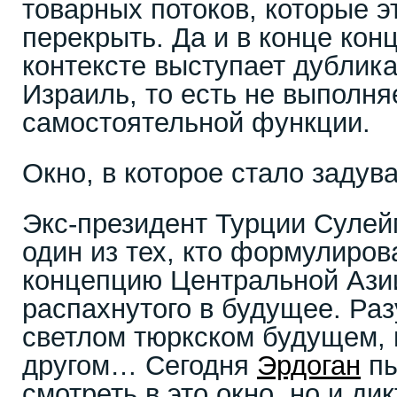
товарных потоков, которые э
перекрыть. Да и в конце кон
контексте выступает дублик
Израиль, то есть не выполня
самостоятельной функции.
Окно, в которое стало задув
Экс-президент Турции Суле
один из тех, кто формулиров
концепцию Центральной Азии
распахнутого в будущее. Раз
светлом тюркском будущем, н
другом… Сегодня
Эрдоган
пы
смотреть в это окно, но и дик