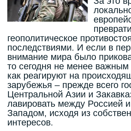
За это в
локально
европей
преврати
геополитическое противосто
последствиями. И если в пе
внимание мира было прикова
то сегодня не менее важным 
как реагируют на происходя
зарубежья – прежде всего го
Центральной Азии и Закавк
лавировать между Россией и
Западом, исходя из собстве
интересов.