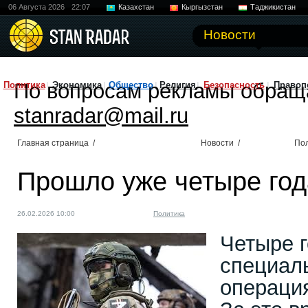
06 Августа 2026
22:07
Казахстан
Кыргызстан
Таджикистан
Новости
По вопросам рекламы обращ
Политика
Экономика
Общество
Религия
Безопасность
Правоп
stanradar@mail.ru
Главная страница
/
Новости
/
По
Прошло уже четыре год
26.02.2026 10:00
Политика
Четыре г
специал
операция