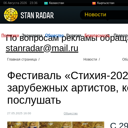
06 Августа 2026
23:36
Казахстан
Кыргызстан
Узбекистан
Китай
Новости
По вопросам рекламы обращ
Политика
Экономика
Общество
Религия
Безопасность
Правоп
stanradar@mail.ru
Главная страница
/
Новости
/
Об
Фестиваль «Стихия-202
зарубежных артистов, к
послушать
27.05.2025 16:00
Общество
С 29