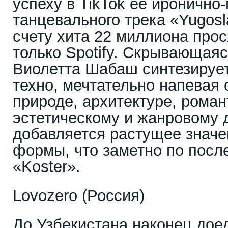
успеху в TikTok её иронично
танцевального трека «Yugosl
счету хита 22 миллиона про
только Spotify. Скрывающая
Виолетта Шабаш синтезирует
техно, мечтательно напевая 
природе, архитектуре, роман
эстетическому и жанровому д
добавляется растущее значе
формы, что заметно по посл
«Koster».
Lovozero (Россия)
До Узбекистана наконец дое