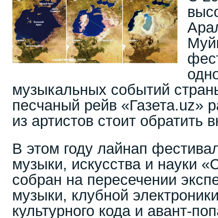
выс
Ара
Муй
фес
одно
музыкальных событий страны
песчаный рейв «Газета.uz» р
из артистов стоит обратить 
В этом году лайнап фестива
музыки, искусства и науки «С
собран на пересечении эксп
музыки, клубной электроники
культурного кода и авант-по