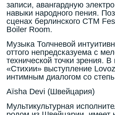
записи, авангардную электро
навыки народного пения. По
сценах берлинского CTM Fest
Boiler Room.
Музыка Толчневой интуитивн
оттого непредсказуема с ме
технической точки зрения. В
«Стихии» выступление Lovoz
интимным диалогом со степь
Aïsha Devi (Швейцария)
Мультикультурная исполнит
родом из Швейцарии, имеет 