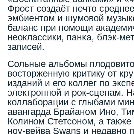
Фрост создаёт нечто средне
эмбиентом и шумовой музыко
баланс при помощи академи
неоклассики, панка, блэк-ме
записей.
Сольные альбомы плодовито
восторженную критику от кр
изданий и его коллег по экс
электронной и рок-сценам. Н
коллаборации с глыбами ми
авангарда Брайаном Ино, Ти
Колином Стетсоном, а также 
ноу-вейва Swans и недавно 