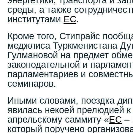
энергетики, транспорта и з
среды, а также сотрудничес
институтами
ЕС
.
Кроме того, Стипрайс пообщ
меджлиса Туркменистана Ду
Гулмановой на предмет обме
законодательной и парламент
парламентариев и совместн
семинаров.
Иными словами, поездка ди
явилась некоей прелюдией к
апрельскому саммиту «
ЕС
– 
который поручено организова