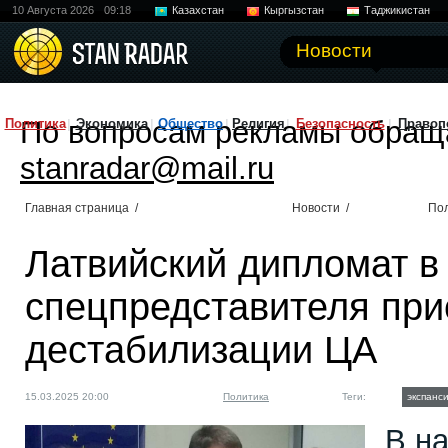
10 Августа 2026
09:18
Казахстан
Кыргызстан
Таджикистан
Новости
По вопросам рекламы обращ
Политика
Экономика
Общество
Религия
Безопасность
Правоп
stanradar@mail.ru
Главная страница
/
Новости
/
По
Латвийский дипломат в
спецпредставителя при
дестабилизации ЦА
15.03.2025 20:00
Политика
Теги:
экспанс
В н