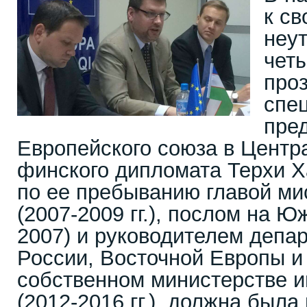
к св
неу
чет
проз
спе
пре
Европейского союза в Центр
финского дипломата Терхи Ха
по ее пребыванию главой м
(2007-2009 гг.), послом на Ю
2007) и руководителем депа
России, Восточной Европы и
собственном министерстве 
(2012-2016 гг.), должна был