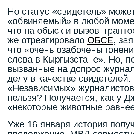
Но статус «свидетель» може
«обвиняемый» в любой моме
что на обыск и вызов гранто
же отреагировало
ОБСЕ
, за
что «очень озабочены гонен
слова в Кыргызстане». Но, по
вызванные на допрос журнал
делу в качестве свидетелей.
«Независимых» журналистов
нельзя? Получается, как у 
«некоторые животные равнее»
Уже 16 января история полу
продолжение. МВД совместн