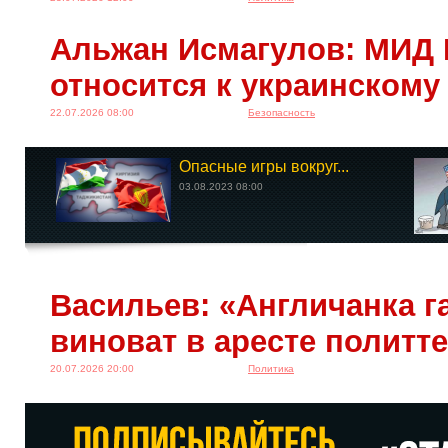
Альжан Исмагулов: МИД 
относится к украинскому
22.07.2026 08:00
Безопасность
Опасные игры вокруг...
03.08.2023 08:00
Васильев: «Англичанка га
виноват в аресте политт
20.07.2026 20:00
Политика