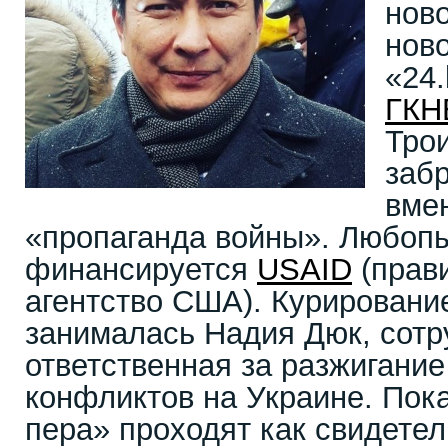
нов
ново
«24.
ГКН
Тро
забр
вме
«пропаганда войны». Любопы
финансируется
USAID
(прав
агентство США). Курирован
занималась Надия Дюк, сотр
ответственная за разжигание
конфликтов на Украине. Пок
пера» проходят как свидетел