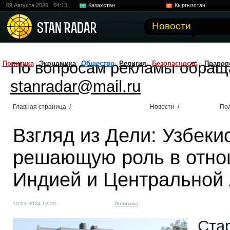
09 Августа 2026
04:13
Казахстан
Кыргызстан
Узбекистан
Китай
Новости
По вопросам рекламы обращ
Политика
Экономика
Общество
Религия
Безопасность
Правоп
stanradar@mail.ru
Главная страница
/
Новости
/
По
Взгляд из Дели: Узбеки
решающую роль в отно
Индией и Центральной
10.01.2024 12:00
Политика
Ста