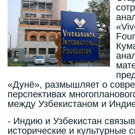
сот
ана
«Vi
Fou
Кума
ана
мат
пре
«Дунё», размышляет о совр
перспективах многоплановог
между Узбекистаном и Индие
- Индию и Узбекистан связы
исторические и культурные с