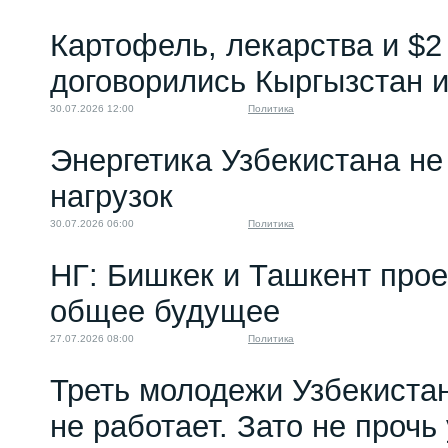
Нурлан Досалиев:
Картофель, лекарства и $2
«Большая игра»...
20.12.2023 08:00
договорились Кыргызстан и
30.07.2026 12:00
Политика
Энергетика Узбекистана н
нагрузок
30.07.2026 06:00
Политика
НГ: Бишкек и Ташкент про
общее будущее
27.07.2026 08:00
Политика
Треть молодежи Узбекистан
не работает. Зато не прочь