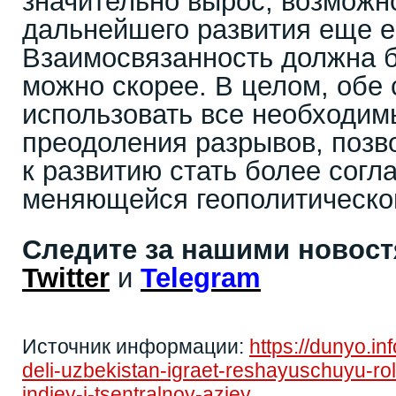
значительно вырос, возможн
дальнейшего развития еще е
Взаимосвязанность должна б
можно скорее. В целом, обе
использовать все необходим
преодоления разрывов, позв
к развитию стать более сог
меняющейся геополитическо
Следите за нашими новос
Twitter
и
Telegram
Источник информации:
https://dunyo.in
deli-uzbekistan-igraet-reshayuschuyu-r
indiey-i-tsentralnoy-aziey