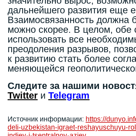
значительно вырос, возможн
дальнейшего развития еще е
Взаимосвязанность должна б
можно скорее. В целом, обе
использовать все необходим
преодоления разрывов, позв
к развитию стать более сог
меняющейся геополитическо
Следите за нашими новос
Twitter
и
Telegram
Источник информации:
https://dunyo.in
deli-uzbekistan-igraet-reshayuschuyu-r
indiey-i-tsentralnoy-aziey