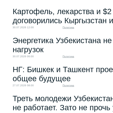
Анастасия Ахметова:
Картофель, лекарства и $2
Влияние западных...
27.12.2022 20:00
договорились Кыргызстан и
30.07.2026 12:00
Политика
Энергетика Узбекистана н
нагрузок
30.07.2026 06:00
Политика
НГ: Бишкек и Ташкент про
общее будущее
27.07.2026 08:00
Политика
Треть молодежи Узбекистан
не работает. Зато не прочь