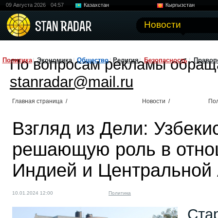
09 Августа 2026
04:57
Казахстан
Кыргызстан
Узбекистан
Китай
Новости
По вопросам рекламы обращ
Политика
Экономика
Общество
Религия
Безопасность
Правоп
stanradar@mail.ru
Главная страница
/
Новости
/
По
Взгляд из Дели: Узбеки
решающую роль в отно
Индией и Центральной
10.01.2024 12:00
Политика
Ста