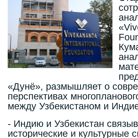
сот
ана
«Vi
Fou
Кума
ана
мат
пре
«Дунё», размышляет о совр
перспективах многоплановог
между Узбекистаном и Индие
- Индию и Узбекистан связы
исторические и культурные с