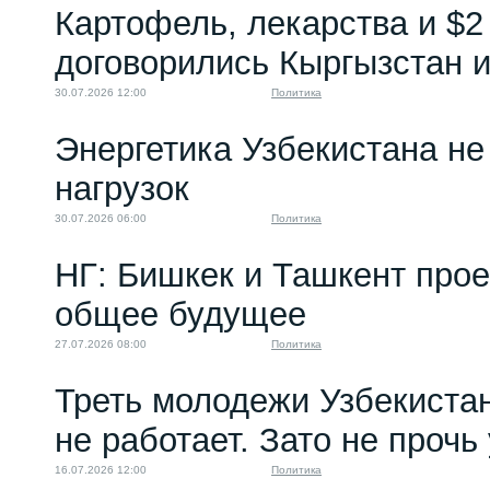
Картофель, лекарства и $2
следы ведут в Киев...
09.01.2022 14:09
договорились Кыргызстан и
30.07.2026 12:00
Политика
Энергетика Узбекистана н
нагрузок
30.07.2026 06:00
Политика
НГ: Бишкек и Ташкент про
общее будущее
27.07.2026 08:00
Политика
Треть молодежи Узбекистан
не работает. Зато не прочь
16.07.2026 12:00
Политика