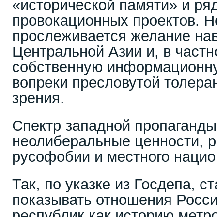
«исторической памяти» и ряд
провокационных проектов. Н
прослеживается желание нав
Центральной Азии и, в частн
собственную информационную
вопреки пресловутой толеран
зрения.
Спектр западной пропаганды
неолиберальные ценности, р
русофобии и местного нацио
Так, по указке из Госдепа, 
показывать отношения Росси
республик как историю метро