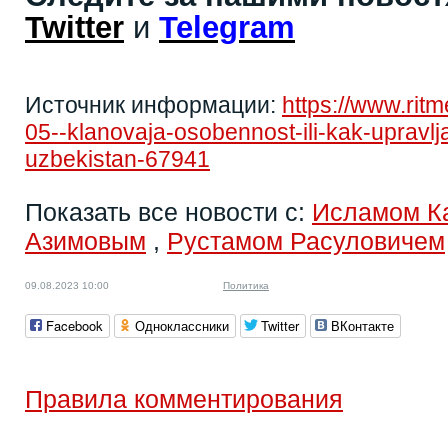
Twitter
и
Telegram
Источник информации:
https://www.rit
05--klanovaja-osobennost-ili-kak-upravl
uzbekistan-67941
Показать все новости с:
Исламом К
Азимовым
,
Рустамом Расуловичем
09.08.2023 10:00
Политика
Facebook
Одноклассники
Twitter
ВКонтакте
Правила комментирования