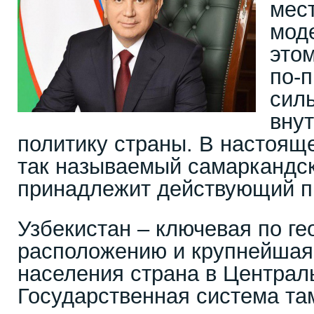
мес
мод
это
по-
сил
вну
политику страны. В настоящ
так называемый самаркандск
принадлежит действующий п
Узбекистан – ключевая по г
расположению и крупнейшая
населения страна в Централ
Государственная система та