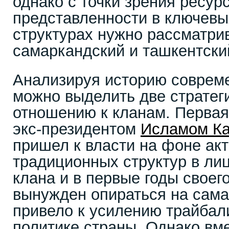
однако с точки зрения ресур
представленности в ключевы
структурах нужно рассматри
самаркандский и ташкентски
Анализируя историю совреме
можно выделить две стратег
отношению к кланам. Первая 
экс-президентом
Исламом К
пришел к власти на фоне ак
традиционных структур в ли
клана и в первые годы своег
вынужден опираться на сама
привело к усилению трайбал
политике страны. Однако вм