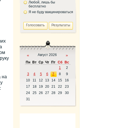
Любой, лишь бы
бесплатно
Я не буду вакцинироваться
ших
а
лом
«
Август 2026
»
руку
Пн
Вт
Ср
Чт
Пт
Сб
Вс
1
2
3
4
5
6
7
8
9
 на
10
11
12
13
14
15
16
 у
17
18
19
20
21
22
23
:
24
25
26
27
28
29
30
31