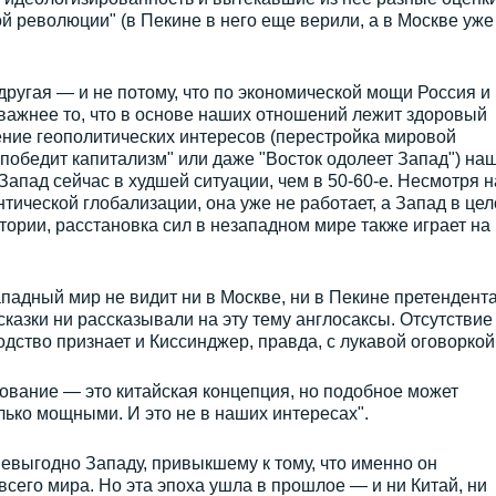
й революции" (в Пекине в него еще верили, а в Москве уже
ругая — и не потому, что по экономической мощи Россия и
важнее то, что в основе наших отношений лежит здоровый
ение геополитических интересов (перестройка мировой
 победит капитализм" или даже "Восток одолеет Запад") на
Запад сейчас в худшей ситуации, чем в 50-60-е. Несмотря н
тической глобализации, она уже не работает, а Запад в це
ории, расстановка сил в незападном мире также играет на 
ападный мир не видит ни в Москве, ни в Пекине претендента
сказки ни рассказывали на эту тему англосаксы. Отсутствие
дство признает и Киссинджер, правда, с лукавой оговоркой
ование — это китайская концепция, но подобное может
олько мощными. И это не в наших интересах".
невыгодно Западу, привыкшему к тому, что именно он
всего мира. Но эта эпоха ушла в прошлое — и ни Китай, ни