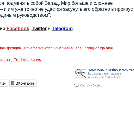
тся подменять собой Запад. Мир больше и сложнее
 и им уже точно не удастся засунуть его обратно в прокрус
единым руководством".
 на
Facebook
,
Twitter
и
Telegram
in-the-spotlight/1325-amerika-krichit-putin-i-si-slushajut-drug-druga.html
тиным
,
Си Цзиньпином
tter
ВКонтакте