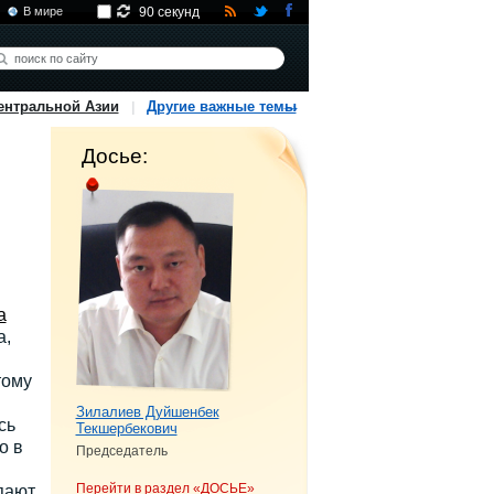
В мире
90 секунд
ентральной Азии
Другие важные темы
Досье:
а
а,
тому
Зилалиев Дуйшенбек
сь
Текшербекович
о в
Председатель
Перейти в раздел «ДОСЬЕ»
пают