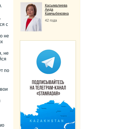
.
Касымалиева
Аида
Камчыбековна
-
42 года
ся с
о не
их
, не
йся
т по
свои
я
мо