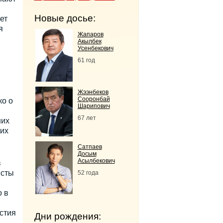
Новые досье:
ет
я
Жапаров
Акылбек
Усенбекович
61 год
Жээнбеков
Сооронбай
ко о
Шарипович
67 лет
них
ших
Сатпаев
Досым
Асылбекович
в
исты
52 года
о в
стия
Дни рождения: