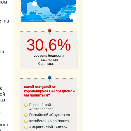
том
я на
30,6%
ая
уровень бедности
населения
Кыргызстана
Какой вакциной от
к
коронавируса Вы предпочли
кой
бы привиться?
раз
Европейской
«AstraZeneca»
.
Российской «Спутник V»
Китайской «SinoPharm»
ого,
Американской «Pfizer»
и