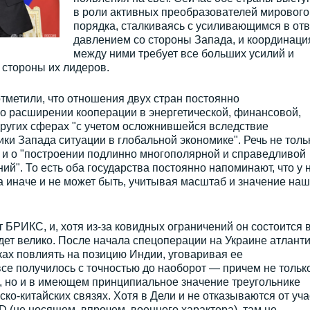
в роли активных преобразователей мирового
порядка, сталкиваясь с усиливающимся в отв
давлением со стороны Запада, и координаци
между ними требует все больших усилий и
 стороны их лидеров.
тметили, что отношения двух стран постоянно
о расширении кооперации в энергетической, финансовой,
ругих сферах "с учетом осложнившейся вследствие
ки Запада ситуации в глобальной экономике". Речь не толь
 и о "построении подлинно многополярной и справедливой
". То есть оба государства постоянно напоминают, что у 
а иначе и не может быть, учитывая масштаб и значение на
 БРИКС, и, хотя из-за ковидных ограничений он состоится 
дет велико. После начала спецоперации на Украине атлант
ах повлиять на позицию Индии, уговаривая ее
все получилось с точностью до наоборот — причем не тольк
, но и в имеющем принципиальное значение треугольнике
ко-китайских связях. Хотя в Дели и не отказываются от уча
 (не носящем, впрочем, военного характера), там не