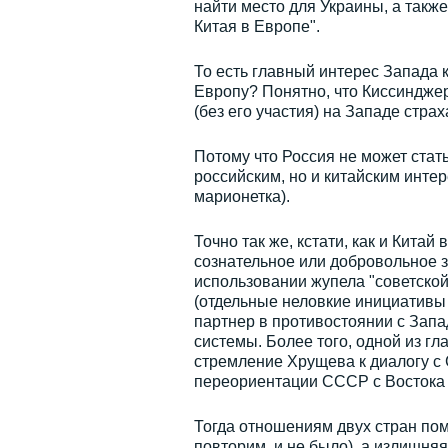
найти место для Украины, а такж
Китая в Европе".
То есть главный интерес Запада 
Европу? Понятно, что Киссинджер
(без его участия) на Западе стра
Потому что Россия не может стать
российским, но и китайским инте
марионетка).
Точно так же, кстати, как и Китай
сознательное или добровольное 
использовании жупела "советской
(отдельные неловкие инициативы 
партнер в противостоянии с Запа
системы. Более того, одной из г
стремление Хрущева к диалогу с 
переориентации СССР с Востока н
Тогда отношениям двух стран пом
повторим, и не было), а излишня