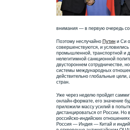
внимания — в первую очередь со
Поэтому неслучайно
Путин
и Си о
совершенствуются, и условились 
промышленной, транспортной и д
нелегитимной санкционной полити
двустороннем сотрудничестве, но
системы международных отношений
действительно глобальные цели, 
стран.
Уже через неделю пройдет саммит
онлайн-формате, его значение бу
приложили массу усилий в попытк
дистанцироваться от России. Но 
российско-индийских отношениях
Россия — Индия — Китай и индийс
в откровенно антикитайском QUAD