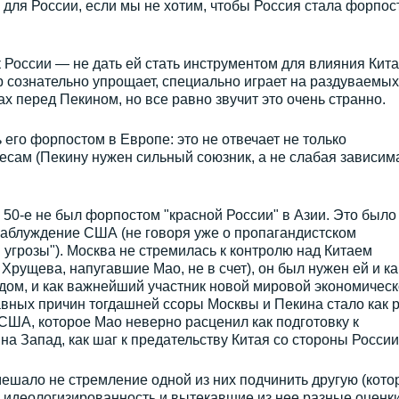
е для России, если мы не хотим, чтобы Россия стала форпос
к России — не дать ей стать инструментом для влияния Кита
 сознательно упрощает, специально играет на раздуваемых
хах перед Пекином, но все равно звучит это очень странно.
 его форпостом в Европе: это не отвечает не только
ресам (Пекину нужен сильный союзник, а не слабая зависим
 в 50-е не был форпостом "красной России" в Азии. Это было
заблуждение США (не говоря уже о пропагандистском
 угрозы"). Москва не стремилась к контролю над Китаем
Хрущева, напугавшие Мао, не в счет), он был нужен ей и ка
дом, и как важнейший участник новой мировой экономичес
лавных причин тогдашней ссоры Москвы и Пекина стало как 
США, которое Мао неверно расценил как подготовку к
а Запад, как шаг к предательству Китая со стороны России
ешало не стремление одной из них подчинить другую (котор
я идеологизированность и вытекавшие из нее разные оценк