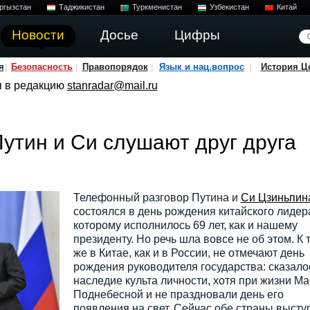
ргызстан
Таджикистан
Туркменистан
Узбекистан
Китай
Новости
Досье
Цифры
я
Безопасность
Правопорядок
Язык и нац.вопрос
История Ц
я в редакцию
stanradar@mail.ru
Путин и Си слушают друг друга
Телефонный разговор Путина и
Си Цзиньпин
состоялся в день рождения китайского лидер
которому исполнилось 69 лет, как и нашему
президенту. Но речь шла вовсе не об этом. К 
же в Китае, как и в России, не отмечают день
рождения руководителя государства: сказало
наследие культа личности, хотя при жизни Ма
Поднебесной и не праздновали день его
появления на свет. Сейчас обе страны высту