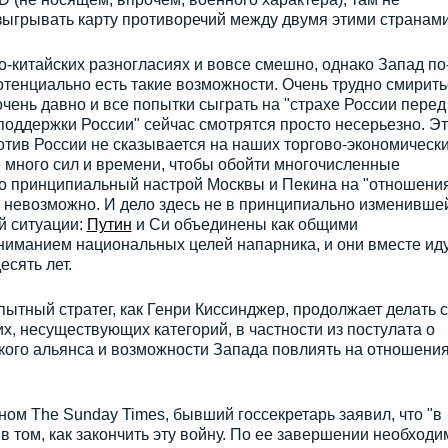
зыгрывать карту противоречий между двумя этими странами
о-китайских разногласиях и вовсе смешно, однако Запад по
потенциально есть такие возможности. Очень трудно смирить
чень давно и все попытки сыграть на "страхе России перед
 поддержки России" сейчас смотрятся просто несерьезно. Эт
ротив России не сказывается на наших торгово-экономическ
е много сил и времени, чтобы обойти многочисленные
о принципиальный настрой Москвы и Пекина на "отношения
 невозможно. И дело здесь не в принципиально изменивше
й ситуации:
Путин
и Си объединены как общими
ониманием национальных целей напарника, и они вместе иду
есять лет.
пытный стратег, как Генри Киссинджер, продолжает делать 
х, несуществующих категорий, в частности из постулата о
кого альянса и возможности Запада повлиять на отношени
ном The Sunday Times, бывший госсекретарь заявил, что "в
в том, как закончить эту войну. По ее завершении необходи