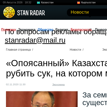
09 Августа 2026
18:32
Казахстан
Кыргызстан
Узбекистан
Китай
Новости
По вопросам рекламы обращ
Политика
Экономика
Общество
Религия
Безопасность
Правоп
stanradar@mail.ru
Главная страница
/
Новости
/
Эк
«Опоясанный» Казахста
рубить сук, на котором
02.11.2020 11:30
Экономика
За сем
сущест