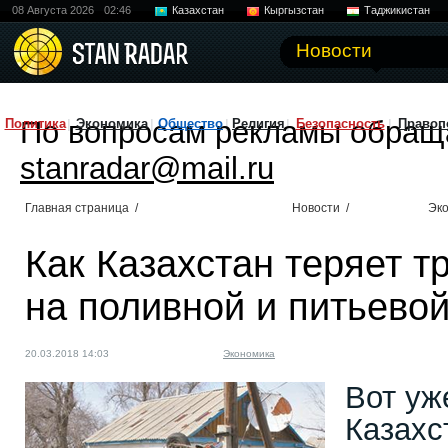
08 Августа 2026
02:46
Казахстан
Кыргызстан
Таджикистан
Новости
По вопросам рекламы обращ
Политика
Экономика
Общество
Религия
Безопасность
Правоп
stanradar@mail.ru
Главная страница
/
Новости
/
Эк
Как Казахстан теряет т
на поливной и питьевой
20.03.2018 14:03
Экономика
Вот уж
Казахс