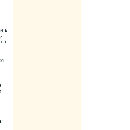
вить
ь
ов.
ся
е
ет
ш