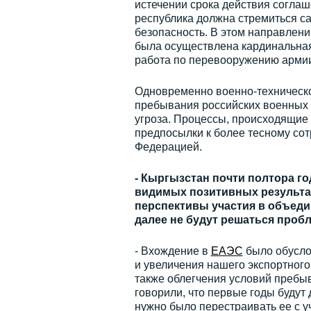
истечении срока действия соглаше
республика должна стремиться с
безопасность. В этом направлени
была осуществлена кардинальна
работа по перевооружению армии 
Одновременно военно-техническо
пребывания российских военных 
угроза. Процессы, происходящие 
предпосылки к более тесному сот
Федерацией.
- Кыргызстан почти полтора г
видимых позитивных результат
перспективы участия в объедин
далее не будут решаться проб
- Вхождение в
ЕАЭС
было обусло
и увеличения нашего экспортного
также облегчения условий пребы
говорили, что первые годы будут
нужно было перестраивать ее с 