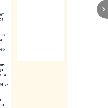
у
ет
ов
тов
и
ких
кая
до
чего
е 5-
м
по