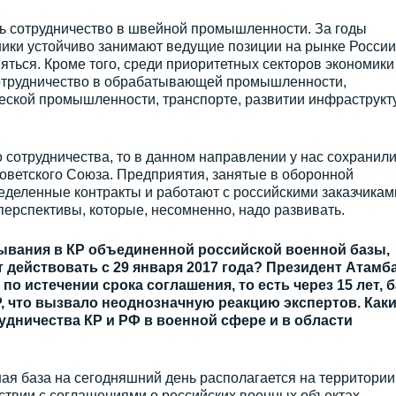
ь сотрудничество в швейной промышленности. За годы
ики устойчиво занимают ведущие позиции на рынке России
ться. Кроме того, среди приоритетных секторов экономики
отрудничество в обрабатывающей промышленности,
ской промышленности, транспорте, развитии инфраструкт
о сотрудничества, то в данном направлении у нас сохранил
оветского Союза. Предприятия, занятые в оборонной
деленные контракты и работают с российскими заказчикам
ерспективы, которые, несомненно, надо развивать.
бывания в КР объединенной российской военной базы,
 действовать с 29 января 2017 года? Президент Атамб
 по истечении срока соглашения, то есть через 15 лет, б
, что вызвало неоднозначную реакцию экспертов. Как
удничества КР и РФ в военной сфере и в области
ая база на сегодняшний день располагается на территории
ствии с соглашениями о российских военных объектах,