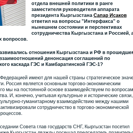
отдела внешней политики в ранге
заместителя руководителя аппарата
президента Кыргызстана
Сапар Исаков
ответил на вопросы "Интерфакса" о
нынешнем состоянии и перспективах
сотрудничества Кыргызстана и Россией, 
х вопросов.
 развивались отношения Кыргызстана и РФ в прошедше
е взаимоотношений денонсация соглашений по
ого каскада ГЭС и Камбаратинской ГЭС-1?
 Федерацией имеют для нашей страны стратегическое знач
ти. Россия является основным торгово-экономическим
ого мы на постоянной основе взаимодействуем по вопроса
ва. И, конечно, учитывая культурные и исторические связи
культурно-гуманитарному взаимодействию между нашими
активизировали сотрудничество в торгово-экономической
процессов.
заседании Совета глав государств СНГ, Кыргызстан посетил
также Кыргызстан дважды посещал председатель правитель