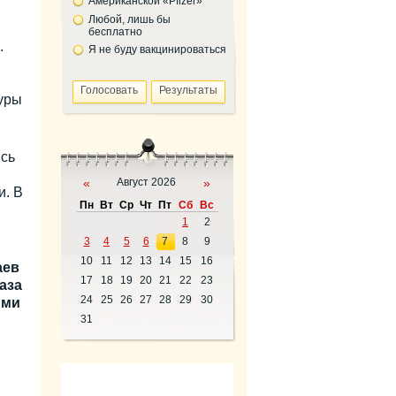
Американской «Pfizer»
Любой, лишь бы
бесплатно
.
Я не буду вакцинироваться
уры
ись
«
Август 2026
»
и. В
Пн
Вт
Ср
Чт
Пт
Сб
Вс
1
2
3
4
5
6
7
8
9
10
11
12
13
14
15
16
аев
17
18
19
20
21
22
23
аза
24
25
26
27
28
29
30
ими
31