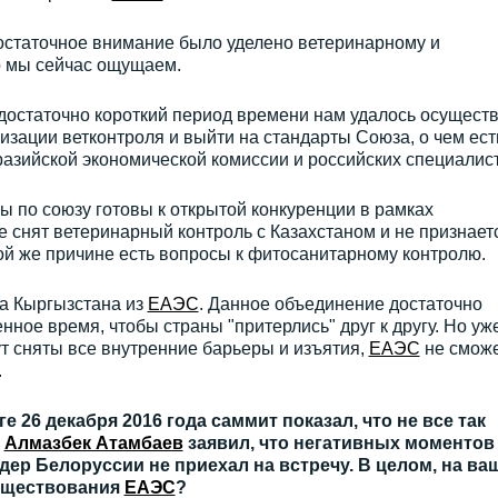
достаточное внимание было уделено ветеринарному и
о мы сейчас ощущаем.
а достаточно короткий период времени нам удалось осущест
зации ветконтроля и выйти на стандарты Союза, о чем ест
азийской экономической комиссии и российских специалист
ы по союзу готовы к открытой конкуренции в рамках
е снят ветеринарный контроль с Казахстаном и не признает
ой же причине есть вопросы к фитосанитарному контролю.
да Кыргызстана из
ЕАЭС
. Данное объединение достаточно
ное время, чтобы страны "притерлись" друг к другу. Но уж
ут сняты все внутренние барьеры и изъятия,
ЕАЭС
не смож
.
 26 декабря 2016 года саммит показал, что не все так
т
Алмазбек Атамбаев
заявил, что негативных моментов
дер Белоруссии не приехал на встречу. В целом, на ва
существования
ЕАЭС
?