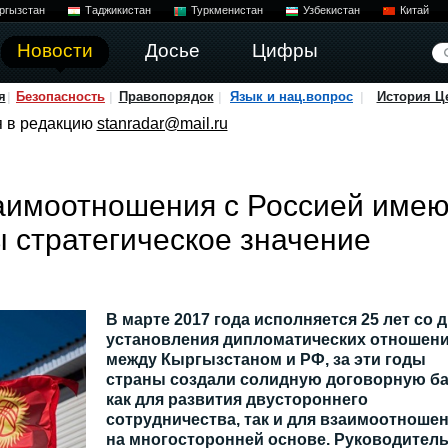
ргызстан
Таджикистан
Туркменистан
Узбекистан
Китай
Новости
Досье
Цифры
я
Безопасность
Правопорядок
Язык и нац.вопрос
История Ц
я в редакцию
stanradar@mail.ru
заимоотношения с Россией имею
 стратегическое значение
В марте 2017 года исполняется 25 лет со 
установления дипломатических отношен
между Кыргызстаном и РФ, за эти годы
страны создали солидную договорную ба
как для развития двустороннего
сотрудничества, так и для взаимоотноше
на многосторонней основе. Руководител