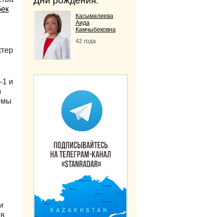
Дни рождения:
ек
Касымалиева
Аида
Камчыбековна
42 года
ктер
-1 и
)
 мы
и
 в