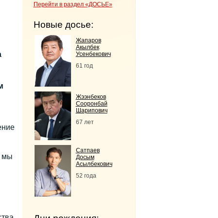
Перейти в раздел «ДОСЬЕ»
Новые досье:
Жапаров
Акылбек
а
Усенбекович
61 год
м
Жээнбеков
Сооронбай
Шарипович
67 лет
ение
м
Сатпаев
, мы
Досым
Асылбекович
52 года
ства