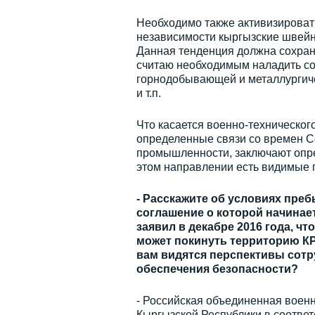
Необходимо также активизироват
независимости кыргызские швейн
Данная тенденция должна сохраня
считаю необходимым наладить с
горнодобывающей и металлургиче
и т.п.
Что касается военно-техническог
определенные связи со времен С
промышленности, заключают опре
этом направлении есть видимые п
- Расскажите об условиях пре
соглашение о которой начинает
заявил в декабре 2016 года, что
может покинуть территорию КР
вам видятся перспективы сотр
обеспечения безопасности?
- Российская объединенная военн
Кыргызской Республики в соответ