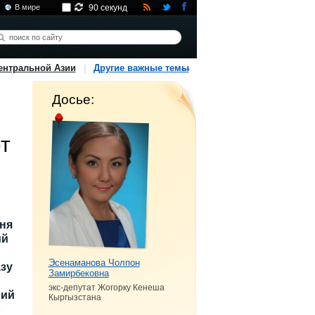
В мире
90 секунд
ентральной Азии
Другие важные темы
Досье:
т
дня
ий
Эсенаманова Чолпон
зу
Замирбековна
экс-депутат Жогорку Кенеша
ний
Кыргызстана
ь