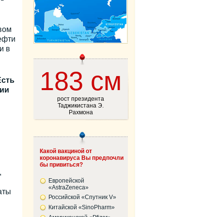
вом
ефти
и в
183 см
Есть
ции
рост президента
Таджикистана Э.
Рахмона
м
Какой вакциной от
коронавируса Вы предпочли
бы привиться?
,
Европейской
«AstraZeneca»
аты
Российской «Спутник V»
Китайской «SinoPharm»