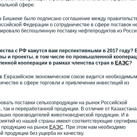
циальной сфере.
в Бишкеке было подписано соглашение между правительст
оссийской Федерации о сотрудничестве в сфере поставок н
улировало беспошлинную поставку нефтепродуктов из Росси
ества с РФ кажутся вам перспективными в 2017 году? 
вы и проекты, в том числе по промышленной коопера
енной кооперации в рамках членства стран в
ЕАЭС
?
а в Евразийском экономическом союзе видится необходимы
ничестве в сфере торговли и привлечении инвестиций из
ровать поставки сельхозпродукции на рынок Российской
 так и переработанной продукции. В отличие от Казахстана
наших производителей животноводческой продукции. И в
риятий из нашей страны имеют соответствующие сертифик
ю продукцию на рынок
ЕАЭС
. При этом нам необходимо
 продукции без ущерба их качеству.