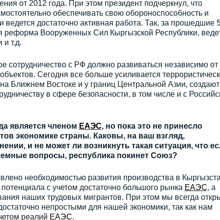
ния от 2012 года. При этом президент подчеркнул, что
амостоятельно обеспечивать свою обороноспособность и
и ведется достаточно активная работа. Так, за прошедшие 5
я реформа Вооруженных Сил Кыргызской Республики, веде
и т.д.
е сотрудничество с РФ должно развиваться независимо от
объектов. Сегодня все больше усиливается террористичес
на Ближнем Востоке и у границ Центральной Азии, создают
рудничеству в сфере безопасности, в том числе и с Российс
ода является членом
ЕАЭС
, но пока это не принесло
ов экономике страны. Каковы, на ваш взгляд,
ении, и не может ли возникнуть такая ситуация, что ес
лемные вопросы, республика покинет Союз?
влено необходимостью развития производства в Кыргызст
 потенциала с учетом достаточно большого рынка
ЕАЭС
, а
вания наших трудовых мигрантов. При этом мы всегда откр
 достаточно непростыми для нашей экономики, так как нам
учетом реалий
ЕАЭС
.