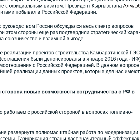
сле с официальным визитом. Президент Кыргызстана
Алмазб
итами побывал в Российской Федерации.
 с руководством России обсуждался весь спектр вопросов
ри этом стороны еще раз подтвердили стратегический хара
а союзничестве и взаимной выгоде.
е реализации проектов строительства Камбаратинской ГЭС
(соглашения были денонсированы в январе 2016 года - ИФ
моотношения с Российской Федерацией. В данном вопросе
ейшей реализации данных проектов, которые для нас имеют
я сторона новые возможности сотрудничества с РФ в
о работаем с российской стороной в вопросах топливно-
ане развернута полномасштабная работа по модернизации 
стемы. Газификация страны даст значительный эффект как