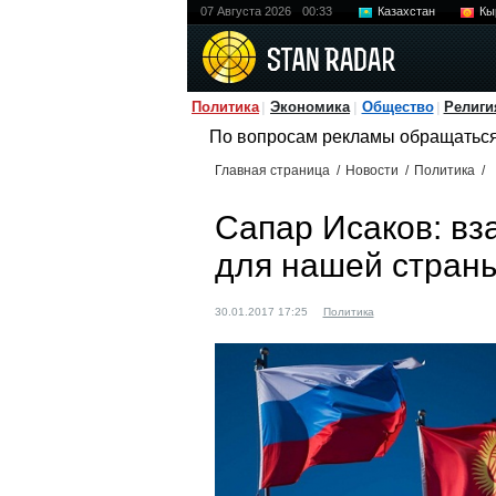
07 Августа 2026
00:33
Казахстан
Кы
Политика
Экономика
Общество
Религи
По вопросам рекламы обращатьс
Главная страница
/
Новости
/
Политика
/
Сапар Исаков: в
для нашей страны
30.01.2017 17:25
Политика