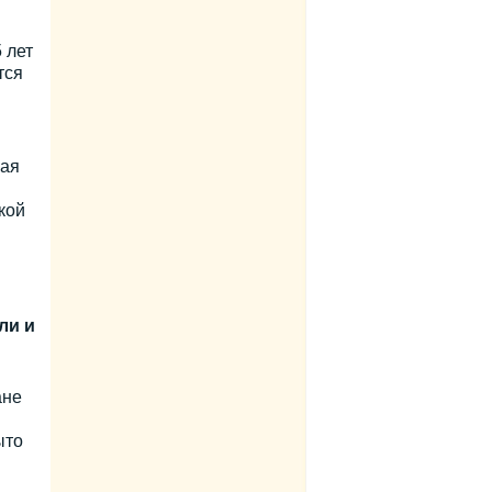
 лет
тся
кая
кой
ли и
ане
ыто