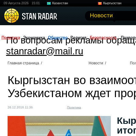
09 Августа 2026
15:01
Казахстан
Кыргызстан
Узбекистан
Китай
Новости
По вопросам рекламы обращ
Политика
Экономика
Общество
Религия
Безопасность
Правоп
stanradar@mail.ru
Главная страница
/
Новости
/
По
Кыргызстан во взаимоо
Узбекистаном ждет про
26.12.2016 11:36
Политика
Кыр
ито