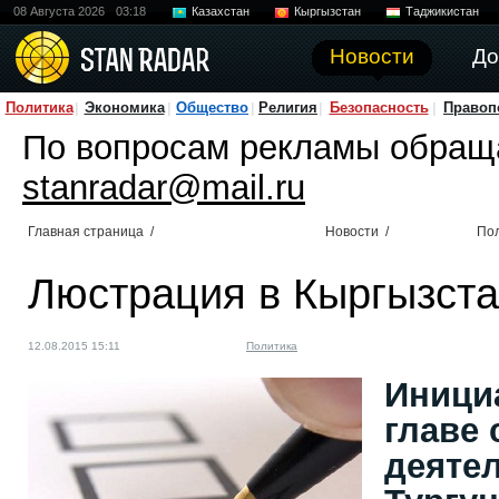
08 Августа 2026
03:18
Казахстан
Кыргызстан
Таджикистан
Новости
До
Политика
Экономика
Общество
Религия
Безопасность
Правоп
По вопросам рекламы обращ
stanradar@mail.ru
Главная страница
/
Новости
/
По
Люстрация в Кыргызста
12.08.2015 15:11
Политика
Иници
главе
деяте