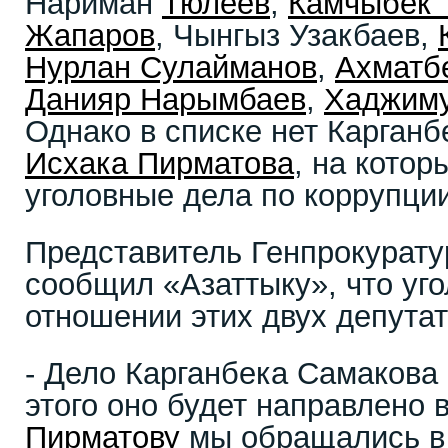
Нариман
Тюлеев
,
Камчыбек 
Жапаров
, Чынгыз Узакбаев,
Нурлан Сулайманов
,
Ахматб
Данияр Нарымбаев
,
Хаджиму
Однако в списке нет Карганб
Исхака Пирматова
, на кото
уголовные дела по коррупции
Представитель Генпрокурату
сообщил «Азаттыку», что уг
отношении этих двух депута
- Дело Карганбека Самакова
этого оно будет направлено в
Пирматову
мы обращались в