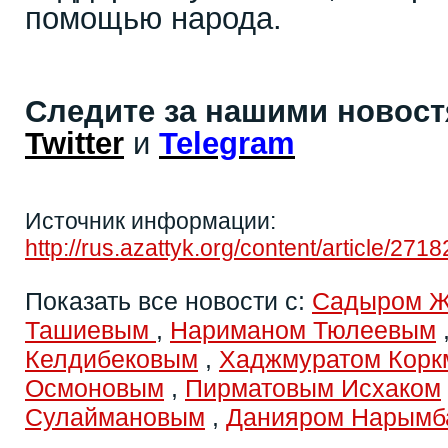
помощью народа.
Следите за нашими новос
Twitter
и
Telegram
Источник информации:
http://rus.azattyk.org/content/article/271
Показать все новости с:
Садыром 
Ташиевым
,
Нариманом Тюлеевым
Келдибековым
,
Хаджмуратом Кор
Осмоновым
,
Пирматовым Исхаком
Сулаймановым
,
Данияром Нарымб