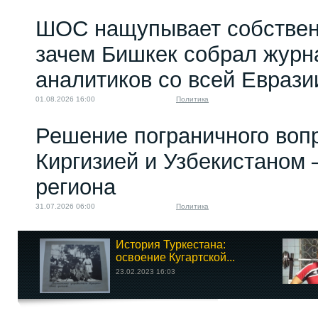
ШОС нащупывает собствен
зачем Бишкек собрал журн
аналитиков со всей Еврази
01.08.2026 16:00
Политика
Решение пограничного воп
Киргизией и Узбекистаном 
региона
31.07.2026 06:00
Политика
История Туркестана:
освоение Кугартской...
23.02.2023 16:03