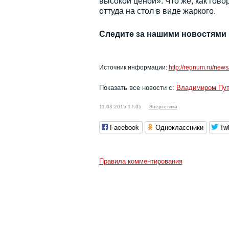
высокой ценой». Что же, как гово
оттуда на стол в виде жаркого.
Следите за нашими новостями
Источник информации:
http://regnum.ru/news
Показать все новости с:
Владимиром Пу
11.03.2015 17:05
Энергетика
Facebook
Одноклассники
Twi
Правила комментирования