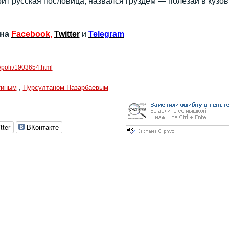
рит русская пословица, назвался груздем — полезай в кузов
 на
Facebook
,
Twitter
и
Telegram
/polit/1903654.html
тиным
,
Нурсултаном Назарбаевым
tter
ВКонтакте