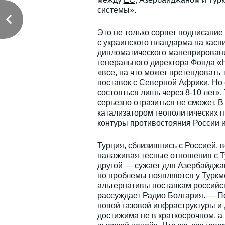
системы».
Это не только сорвет подписание
с украинского плацдарма на каспи
дипломатического маневрирования
генерального директора Фонда «
«все, на что может претендоват
поставок с Северной Африки. Но 
состояться лишь через 8-10 лет».
серьезно отразиться не сможет. В
катализатором геополитических п
контуры противостояния России и
Турция, сблизившись с Россией, в
налаживая тесные отношения с Т
другой — сужает для Азербайджа
но проблемы появляются у Туркм
альтернативы поставкам российск
рассуждает Радио Болгария. — По
новой газовой инфраструктуры и 
достижима не в краткосрочном, а