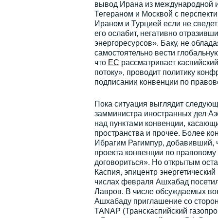
вывод Ирана из международной и
Тегераном и Москвой с перспект
Ираном и Турцией если не сведет
его ослабит, негативно отразивш
энергоресурсов». Баку, не облад
самостоятельно вести глобальную 
что
ЕС
рассматривает каспийский
потоку», проводит политику конф
подписании конвенции по правов
Пока ситуация выглядит следующи
замминистра иностранных дел Аз
над пунктами конвенции, касающи
пространства и прочее. Более к
Ибрагим Рагимпур, добавивший, ч
проекта конвенции по правовому 
договориться». Но открытым оста
Каспия, эпицентр энергетический 
числах февраля Ашхабад посетил
Лавров. В числе обсуждаемых во
Ашхабаду приглашение со сторон
TANAP (Транскаспийский газопров