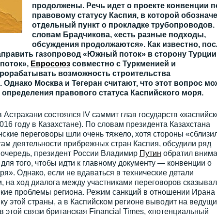
продолжены. Речь идет о проекте конвенции п
правовому статусу Каспия, в которой обознач
отдельный пункт о прокладке трубопроводов.
словам Брадчикова, «есть разные подходы,
обсуждения продолжаются». Как известно, пос
направить газопровод «Южный поток» в сторону Турции
 поток»,
Евросоюз
совместно с Туркменией и
прорабатывать возможность строительства
 Однако Москва и Тегеран считают, что этот вопрос мо
 определения правового статуса Каспийского моря.
в Астрахани состоялся IV саммит глав государств «каспийск
016 году в Казахстане). По словам президента Казахстана
анские переговоры шли очень тяжело, хотя стороны «сблизи
там деятельности прибрежных стран Каспия, обсудили ряд
 очередь, президент России Владимир
Путин
обратил вним
 для того, чтобы идти к главному документу — конвенции о
ря». Однако, если не вдаваться в технические детали
, на ход диалога между участниками переговоров сказывал
еские проблемы региона. Режим санкций в отношении Ирана
ку этой страны, а в Каспийском регионе выводит на ведущ
в этой связи британская Financial Times, «потенциальный