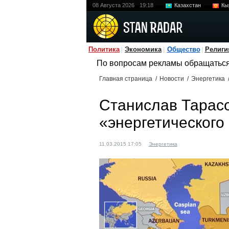
08 Августа 2026
19:18
Казахстан
Кы
Политика
Экономика
Общество
Религи
По вопросам рекламы обращатьс
Главная страница
/
Новости
/
Энергетика
Станислав Тарасо
«энергетического
11.03.2015 17:05
Энергетика