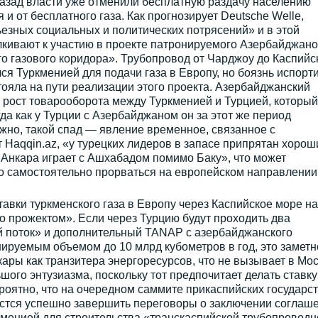
назад власти уже отменили бесплатную раздачу населению
 и от бесплатного газа. Как прогнозирует Deutsche Welle,
ьезных социальных и политических потрясений» и в этой
лкивают к участию в проекте патронируемого Азербайджано
 газового коридора». Трубопровод от Чарджоу до Каспийс
ся Туркменией для подачи газа в Европу, но боязнь испорт
ояла на пути реализации этого проекта. Азербайджанский
л рост товарооборота между Туркменией и Турцией, который
огда как у Турции с Азербайджаном он за этот же период
жно, такой спад — явление временное, связанное с
т Haqqin.az, «у турецких лидеров в запасе припрятан хорош
 «Анкара играет с Ашхабадом помимо Баку», что может
о самостоятельно прорваться на европейском направлении
тавки туркменского газа в Европу через Каспийское море на
о прожектом». Если через Турцию будут проходить два
й поток» и дополнительный TANAP с азербайджанского
ируемым объемом до 10 млрд кубометров в год, это заметн
ары как транзитера энергоресурсов, что не вызывает в Мо
ого энтузиазма, поскольку тот предпочитает делать ставку
оятно, что на очередном саммите прикаспийских государст
дастся успешно завершить переговоры о заключении соглаш
кменией для строительства «транскаспийской трубопроводн