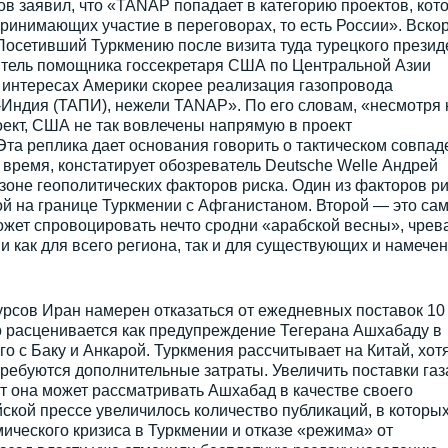
в заявил, что «TANAP попадает в категорию проектов, кот
принимающих участие в переговорах, то есть России». Вско
Посетивший Туркмению после визита туда турецкого презид
тель помощника госсекретаря США по Центральной Азии
 интересах Америки скорее реализация газопровода
Индия (ТАПИ), нежели TANAP». По его словам, «несмотря 
оект, США не так вовлечены напрямую в проект
Эта реплика дает основания говорить о тактическом совпад
 время, констатирует обозреватель Deutsche Welle Андрей
зоне геополитических факторов риска. Один из факторов р
й на границе Туркмении с Афганистаном. Второй — это са
ожет спровоцировать нечто сродни «арабской весны», чрев
 как для всего региона, так и для существующих и намече
рсов Иран намерен отказаться от ежедневных поставок 10
то расценивается как предупреждение Тегерана Ашхабаду в
о с Баку и Анкарой. Туркмения рассчитывает на Китай, хот
требуются дополнительные затраты. Увеличить поставки газ
ит она может рассматривать Ашхабад в качестве своего
йской прессе увеличилось количество публикаций, в которы
ического кризиса в Туркмении и отказе «режима» от