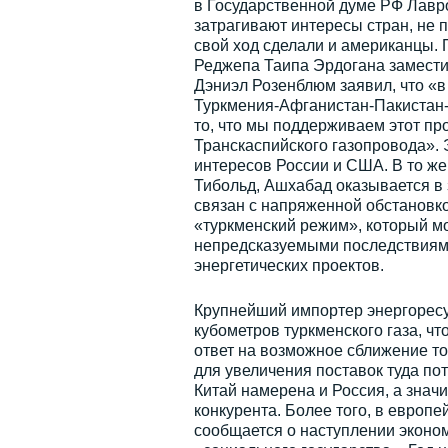
в Государственной думе РФ Лавро
затрагивают интересы стран, не 
свой ход сделали и американцы. 
Реджепа Таипа Эрдогана замести
Дэниэл Розенблюм заявил, что «в
Туркмения-Афганистан-Пакистан-
то, что мы поддерживаем этот пр
Транскаспийского газопровода». 
интересов России и США. В то же
Тибольд, Ашхабад оказывается в 
связан с напряженной обстановко
«туркменский режим», который м
непредсказуемыми последствиями
энергетических проектов.
Крупнейший импортер энергоресу
кубометров туркменского газа, ч
ответ на возможное сближение тог
для увеличения поставок туда по
Китай намерена и Россия, а знач
конкурента. Более того, в европе
сообщается о наступлении эконом