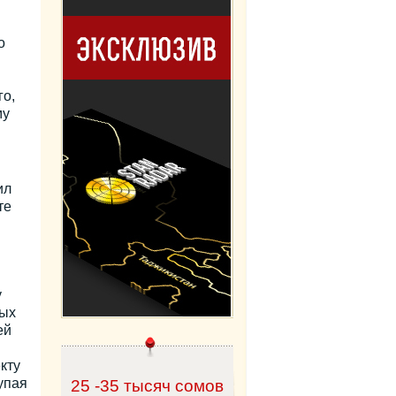
о
го,
му
ил
те
у
вых
ей
кту
упая
25 -35 тысяч сомов