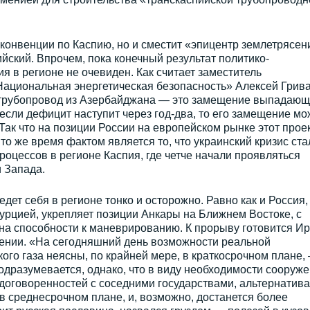
 конвенции по Каспию, но и сместит «эпицентр землетрясен
йский. Впрочем, пока конечный результат политико-
 в регионе не очевиден. Как считает заместитель
Национальная энергетическая безопасность» Алексей Грива
ь трубопровод из Азербайджана — это замещение выпадающ
если дефицит наступит через год-два, то его замещение мо
 Так что на позиции России на европейском рынке этот прое
 то же время фактом является то, что украинский кризис ста
роцессов в регионе Каспия, где четче начали проявляться
 Запада.
едет себя в регионе тонко и осторожно. Равно как и Россия,
урцией, укрепляет позиции Анкары на Ближнем Востоке, с
на способности к маневрированию. К прорыву готовится Ир
ении. «На сегодняшний день возможности реальной
ого газа неясны, по крайней мере, в краткосрочном плане,
дразумевается, однако, что в виду необходимости сооруж
договоренностей с соседними государствами, альтернатива
 в среднесрочном плане, и, возможно, достанется более