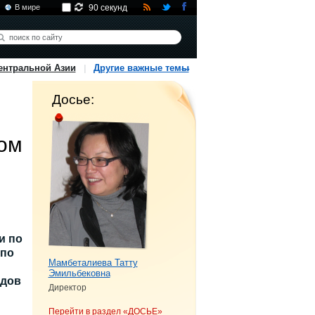
В мире
90 секунд
ентральной Азии
Другие важные темы
Досье:
ром
и по
 по
Мамбеталиева Татту
Эмильбековна
одов
Директор
Перейти в раздел «ДОСЬЕ»