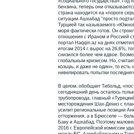
«социального государства». Год 
бензина, теперь они отказываются
страна находится на «пороге сер
ситуации Ашхабад "просто подта
Турцией так называемого «Южного
моря фактически готов. Он строил
отношения с Ираном и Россией ст
портал Haqqin.az на днях отмети
итогам 2014 г. вырос на 26,6%, т
снизился более чем вдвое. Возмо
глобальным кризисом. Но, считае
козырь, и даже не один», то есть
нивелировать попытки последнег
В целом, обобщает Тибольд, «пос
сегодняшний день осталось тольк
трубопровода, главный «Турецки
месторождения Шах-Дениз с план
усилит региональные позиции Анк
отторжения, а в Брюсселе — больш
Баку и Ашхабад. Поэтому маловер
2016 г. Европейской комиссии у
между
ЕС
, Азербайджаном и Тур