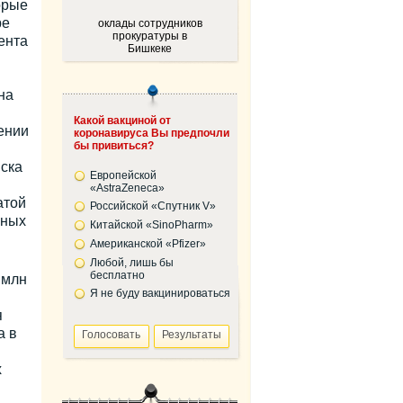
орые
ре
оклады сотрудников
прокуратуры в
ента
Бишкеке
на
Какой вакциной от
ении
коронавируса Вы предпочли
бы привиться?
иска
Европейской
м
«AstraZeneca»
атой
Российской «Спутник V»
нных
Китайской «SinoPharm»
Американской «Pfizer»
Любой, лишь бы
бесплатно
 млн
Я не буду вакцинироваться
я
а в
х