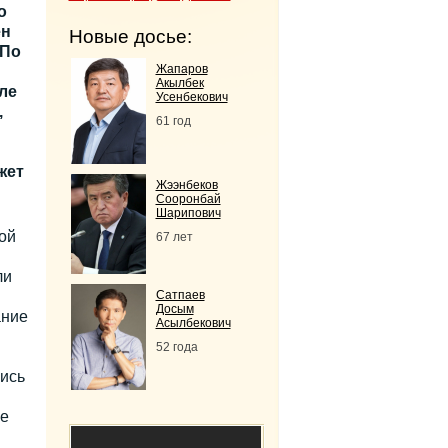
о
ен
Новые досье:
 По
Жапаров
Акылбек
ле
Усенбекович
,
61 год
жет
Жээнбеков
Сооронбай
Шарипович
ой
67 лет
ли
Сатпаев
Досым
ание
Асылбекович
52 года
ись
ие