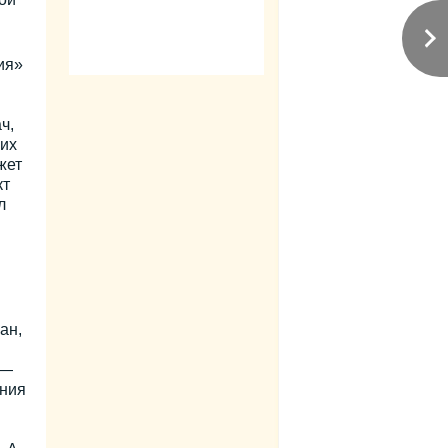
ия»
ч,
их
жет
кт
л
ан,
 —
ения