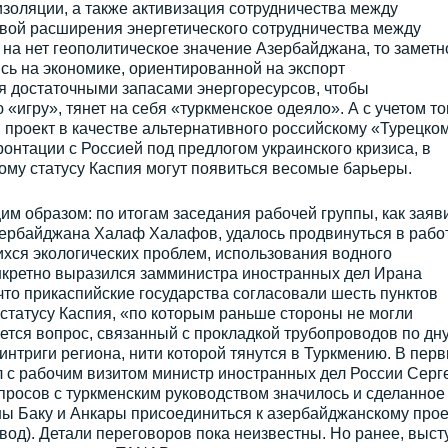
золяции, а также активизация сотрудничества между
ивой расширения энергетического сотрудничества между
 на нет геополитическое значение Азербайджана, то заметн
ись на экономике, ориентированной на экспорт
ая достаточными запасами энергоресурсов, чтобы
«игру», тянет на себя «туркменское одеяло». А с учетом то
 проект в качестве альтернативного российскому «Турецко
ронтации с Россией под предлогом украинского кризиса, в
ому статусу Каспия могут появиться весомые барьеры.
м образом: по итогам заседания рабочей группы, как заяв
ербайджана Халаф Халафов, удалось продвинуться в рабо
хся экологических проблем, использования водного
онкретно выразился замминистра иностранных дел Ирана
то прикаспийские государства согласовали шесть пунктов
статусу Каспия, «по которым раньше стороны не могли
ется вопрос, связанный с прокладкой трубопроводов по дн
интриги региона, нити которой тянутся в Туркмению. В пер
 с рабочим визитом министр иностранных дел России Серг
просов с туркменским руководством значилось и сделанное
ы Баку и Анкары присоединиться к азербайджанскому прое
од). Детали переговоров пока неизвестны. Но ранее, выст