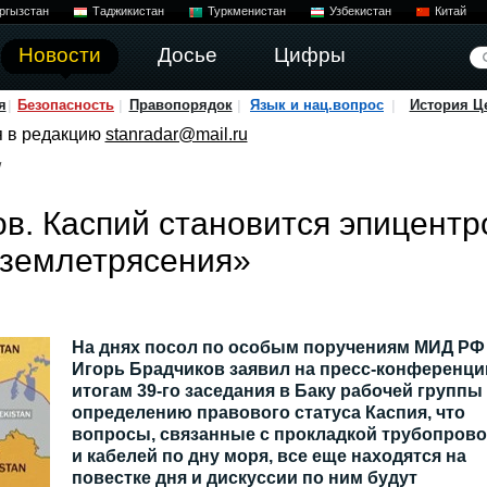
ргызстан
Таджикистан
Туркменистан
Узбекистан
Китай
Новости
Досье
Цифры
я
Безопасность
Правопорядок
Язык и нац.вопрос
История Ц
я в редакцию
stanradar@mail.ru
/
в. Каспий становится эпицент
 землетрясения»
На днях посол по особым поручениям МИД РФ
Игорь Брадчиков заявил на пресс-конференци
итогам 39-го заседания в Баку рабочей группы
определению правового статуса Каспия, что
вопросы, связанные с прокладкой трубопров
и кабелей по дну моря, все еще находятся на
повестке дня и дискуссии по ним будут