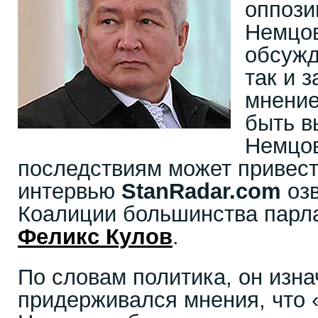
оппози
Немцов
обсужд
так и 
мнение
быть в
Немцов
последствиям может привес
интервью
StanRadar.
com
озв
Коалиции большинства парл
Феликс Кулов
.
По словам политика, он изн
придерживался мнения, что 