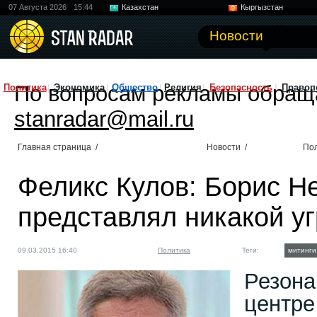
07 Августа 2026
15:44
Казахстан
Кыргызстан
Узбекистан
Китай
Новости
По вопросам рекламы обращ
Политика
Экономика
Общество
Религия
Безопасность
Правоп
stanradar@mail.ru
Главная страница
/
Новости
/
По
Феликс Кулов: Борис Н
представлял никакой у
09.03.2015 16:40
Политика
Теги:
митинги
Резона
центре