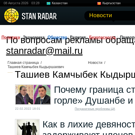
08 Августа 2026
03:28
Казахстан
Кыргызстан
Узбекистан
Китай
Новости
По вопросам рекламы обращ
Политика
Экономика
Общество
Религия
Безопасность
Правоп
stanradar@mail.ru
Главная страница
/
Новости
/
Ташиев Камчыбек Кыдыршаевич
Ташиев Камчыбек Кыдырш
Почему граница ст
горле» Душанбе и
22.02.2022 18:01
Пограничные проблемы ЦА
Как в лихие девяност