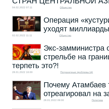
СТРАН ЦЕНТРАЛЬНОЙ А
04.02.2022 07:11
Общество
Операция «кустур
уходят миллиард
02.02.2022 11:11
Общество
Экс-замминистра 
стрельбе на грани
терпеть это?!
28.01.2022 16:00
Пограничные проблемы ЦА
Почему Атамбаев 
отреагировал на 
28.01.2022 09:00
Политика