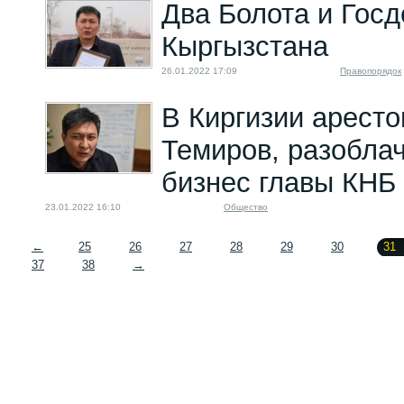
Два Болота и Госд
Кыргызстана
26.01.2022 17:09
Правопорядок
В Киргизии арест
Темиров, разобла
бизнес главы КНБ
23.01.2022 16:10
Общество
←
25
26
27
28
29
30
31
37
38
→