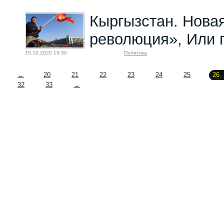
Кыргызстан. Нова
революция», Или 
15.10.2020 15:30
Политика
←
20
21
22
23
24
25
26
32
33
→