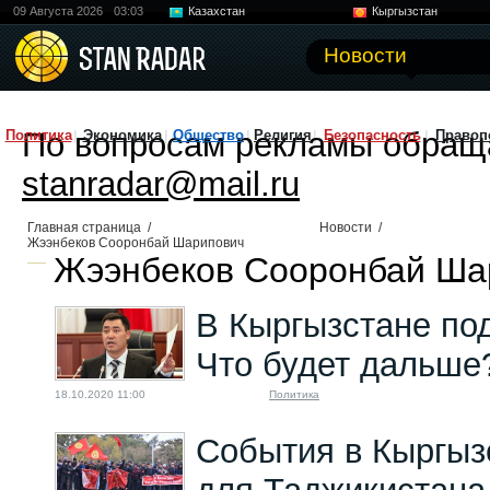
09 Августа 2026
03:03
Казахстан
Кыргызстан
Узбекистан
Китай
Новости
По вопросам рекламы обращ
Политика
Экономика
Общество
Религия
Безопасность
Правоп
stanradar@mail.ru
Главная страница
/
Новости
/
Жээнбеков Сооронбай Шарипович
Жээнбеков Сооронбай Шар
В Кыргызстане по
Что будет дальше
18.10.2020 11:00
Политика
События в Кыргыз