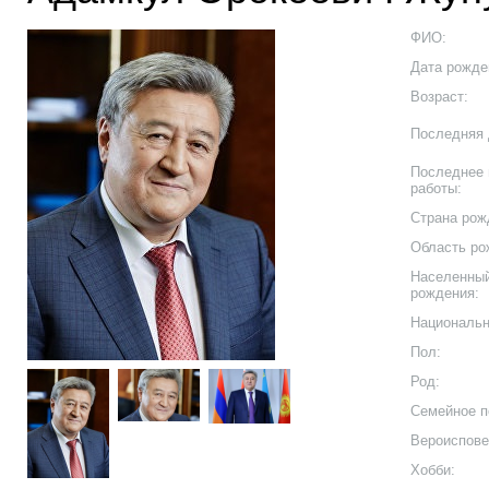
ФИО:
Дата рожде
Возраст:
Последняя 
Последнее 
работы:
Страна рож
Область ро
Населенный
рождения:
Национальн
Пол:
Род:
Семейное п
Вероиспове
Хобби: