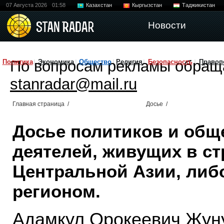
07 Августа 2026
01:58
Казахстан
Кыргызстан
Таджикистан
Новости
По вопросам рекламы обращ
Политика
Экономика
Общество
Религия
Безопасность
Правоп
stanradar@mail.ru
Главная страница
/
Досье
/
Досье политиков и общ
деятелей, живущих в ст
Центральной Азии, либ
регионом.
Адамкул Орокеевич Жун